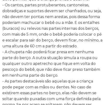
- Os cantos, partes protuberantes, cantoneiras,
dobradiças e suportes devem ser chanfrados, ou seja,
não devem ter pontas nem arestas, pois dessa forma
poderiam machucar o bebê ou a mãe. E os entalhes
(buracos) ou relevos nas partes internas dos berços,
com mais de 5 mm, onde o bebê poderia colocar o pé
e escalar para sair do berço, devem ficar, no mínimo, a
uma altura de 60 cm a partir do estrado.
- A chupeta não poderá ficar presa em nenhuma
parte do berço. A outra situação simula a roupa ou
qualquer outro apetrecho que fique em volta do
pescoço do bebê, que não deve ficar preso também
em nenhuma parte do berço.
- As partes destacáveis são aquelas que a criança
pode pegar com as mãos ou dentes. No caso de
existirem essas partes no berço, elas não devem se
soltar quando puxadas com uma força definida pela
norma. Se por acaso se soltarem, não devem ser