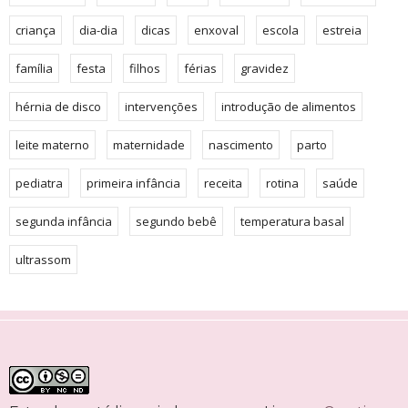
criança
dia-dia
dicas
enxoval
escola
estreia
família
festa
filhos
férias
gravidez
hérnia de disco
intervenções
introdução de alimentos
leite materno
maternidade
nascimento
parto
pediatra
primeira infância
receita
rotina
saúde
segunda infância
segundo bebê
temperatura basal
ultrassom