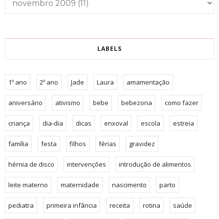
LABELS
1º ano
2º ano
Jade
Laura
amamentação
aniversário
ativismo
bebe
bebezona
como fazer
criança
dia-dia
dicas
enxoval
escola
estreia
família
festa
filhos
férias
gravidez
hérnia de disco
intervenções
introdução de alimentos
leite materno
maternidade
nascimento
parto
pediatra
primeira infância
receita
rotina
saúde