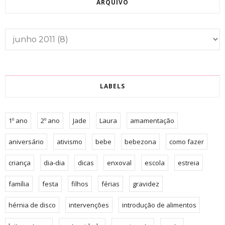
ARQUIVO
LABELS
1º ano
2º ano
Jade
Laura
amamentação
aniversário
ativismo
bebe
bebezona
como fazer
criança
dia-dia
dicas
enxoval
escola
estreia
família
festa
filhos
férias
gravidez
hérnia de disco
intervenções
introdução de alimentos