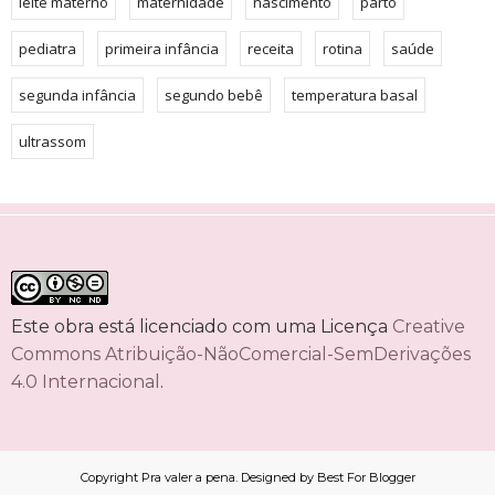
leite materno
maternidade
nascimento
parto
pediatra
primeira infância
receita
rotina
saúde
segunda infância
segundo bebê
temperatura basal
ultrassom
Este obra está licenciado com uma Licença
Creative
Commons Atribuição-NãoComercial-SemDerivações
4.0 Internacional
.
Copyright
Pra valer a pena
. Designed by
Best For Blogger