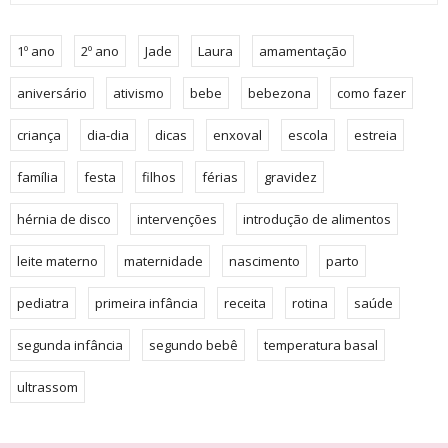
1º ano
2º ano
Jade
Laura
amamentação
aniversário
ativismo
bebe
bebezona
como fazer
criança
dia-dia
dicas
enxoval
escola
estreia
família
festa
filhos
férias
gravidez
hérnia de disco
intervenções
introdução de alimentos
leite materno
maternidade
nascimento
parto
pediatra
primeira infância
receita
rotina
saúde
segunda infância
segundo bebê
temperatura basal
ultrassom