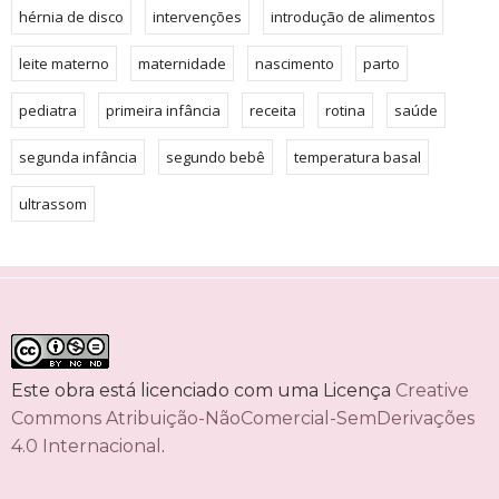
hérnia de disco
intervenções
introdução de alimentos
leite materno
maternidade
nascimento
parto
pediatra
primeira infância
receita
rotina
saúde
segunda infância
segundo bebê
temperatura basal
ultrassom
Este obra está licenciado com uma Licença
Creative
Commons Atribuição-NãoComercial-SemDerivações
4.0 Internacional
.