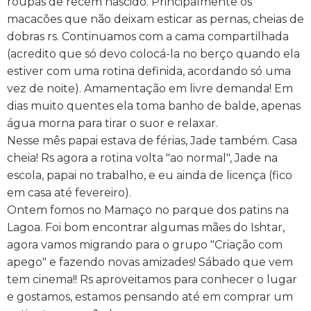
roupas de recém nascido. Principalmente os
macacões que não deixam esticar as pernas, cheias de
dobras rs. Continuamos com a cama compartilhada
(acredito que só devo colocá-la no berço quando ela
estiver com uma rotina definida, acordando só uma
vez de noite). Amamentação em livre demanda! Em
dias muito quentes ela toma banho de balde, apenas
água morna para tirar o suor e relaxar.
Nesse mês papai estava de férias, Jade também. Casa
cheia! Rs agora a rotina volta "ao normal", Jade na
escola, papai no trabalho, e eu ainda de licença (fico
em casa até fevereiro).
Ontem fomos no Mamaço no parque dos patins na
Lagoa. Foi bom encontrar algumas mães do Ishtar,
agora vamos migrando para o grupo "Criação com
apego" e fazendo novas amizades! Sábado que vem
tem cinema!! Rs aproveitamos para conhecer o lugar
e gostamos, estamos pensando até em comprar um