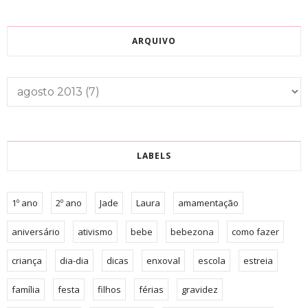
ARQUIVO
LABELS
1º ano
2º ano
Jade
Laura
amamentação
aniversário
ativismo
bebe
bebezona
como fazer
criança
dia-dia
dicas
enxoval
escola
estreia
família
festa
filhos
férias
gravidez