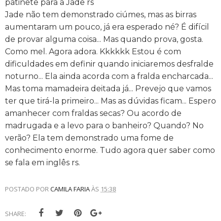
patinete para a Jade rs
Jade não tem demonstrado ciúmes, mas as birras
aumentaram um pouco, já era esperado né? É difícil
de provar alguma coisa... Mas quando prova, gosta.
Como mel. Agora adora. Kkkkkk Estou é com
dificuldades em definir quando iniciaremos desfralde
noturno... Ela ainda acorda com a fralda encharcada...
Mas toma mamadeira deitada já... Prevejo que vamos
ter que tirá-la primeiro... Mas as dúvidas ficam... Espero
amanhecer com fraldas secas? Ou acordo de
madrugada e a levo para o banheiro? Quando? No
verão? Ela tem demonstrado uma fome de
conhecimento enorme. Tudo agora quer saber como
se fala em inglês rs.
POSTADO POR
CAMILA FARIA
ÀS
15:38
SHARE: