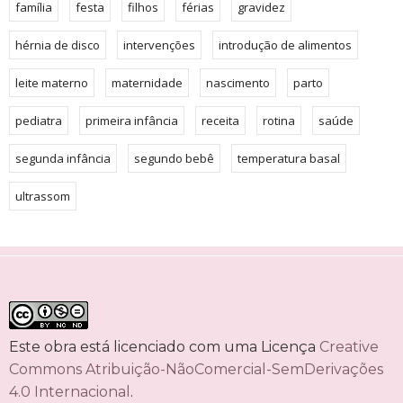
família
festa
filhos
férias
gravidez
hérnia de disco
intervenções
introdução de alimentos
leite materno
maternidade
nascimento
parto
pediatra
primeira infância
receita
rotina
saúde
segunda infância
segundo bebê
temperatura basal
ultrassom
Este obra está licenciado com uma Licença
Creative
Commons Atribuição-NãoComercial-SemDerivações
4.0 Internacional
.