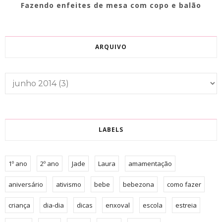
Fazendo enfeites de mesa com copo e balão
ARQUIVO
LABELS
1º ano
2º ano
Jade
Laura
amamentação
aniversário
ativismo
bebe
bebezona
como fazer
criança
dia-dia
dicas
enxoval
escola
estreia