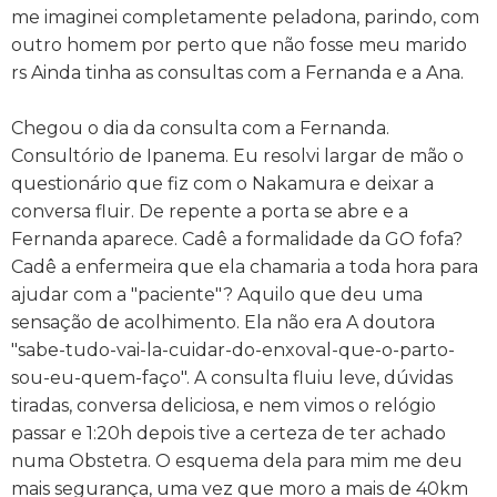
me imaginei completamente peladona, parindo, com
outro homem por perto que não fosse meu marido
rs Ainda tinha as consultas com a Fernanda e a Ana.
Chegou o dia da consulta com a Fernanda.
Consultório de Ipanema. Eu resolvi largar de mão o
questionário que fiz com o Nakamura e deixar a
conversa fluir. De repente a porta se abre e a
Fernanda aparece. Cadê a formalidade da GO fofa?
Cadê a enfermeira que ela chamaria a toda hora para
ajudar com a "paciente"? Aquilo que deu uma
sensação de acolhimento. Ela não era A doutora
"sabe-tudo-vai-la-cuidar-do-enxoval-que-o-parto-
sou-eu-quem-faço". A consulta fluiu leve, dúvidas
tiradas, conversa deliciosa, e nem vimos o relógio
passar e 1:20h depois tive a certeza de ter achado
numa Obstetra. O esquema dela para mim me deu
mais segurança, uma vez que moro a mais de 40km