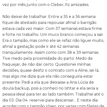
vez por mês junto com o Cleber, fiz amizades.
Não deixei de trabalhar. Entre a 35 e a 36 semana
fiquei de atestado para repousar afinal o barrigão
estava cada vez maior. Com 37 semanas estava firme
e forte no trabalho. Um muco branco começou a sair.
Era o tampão, mas como ele se refaz não liguei muito,
afinal a gestação pode ir até 42 semanas
tranquilamente. Assim como com 38 e 39 semanas.
Tive medo pela proximidade do parto. Medo de
fraquejar, de não dar certo. Questionei minhas
decisões, quase desfiz o contrato com a Aline, sei lá,
mas algo me dizia que ela não conseguiria estar
presente. Pedi a ela que deixasse a Ana Lúcia de
doula backup, pois a conheci no Ishtar e ela seria a
pessoa ideal para ter ao lado também. Trabalhei até o
dia 03. Dia 04 reservei para descansar... E neste dia
acordei com o tampão róseo, por vezes com filetes de