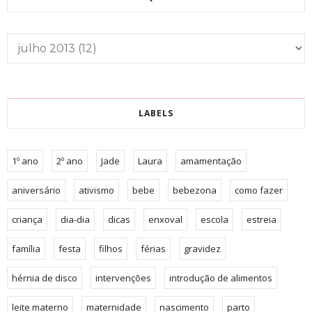
LABELS
1º ano
2º ano
Jade
Laura
amamentação
aniversário
ativismo
bebe
bebezona
como fazer
criança
dia-dia
dicas
enxoval
escola
estreia
família
festa
filhos
férias
gravidez
hérnia de disco
intervenções
introdução de alimentos
leite materno
maternidade
nascimento
parto