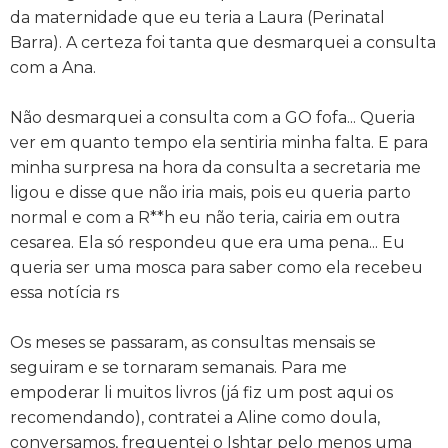
da maternidade que eu teria a Laura (Perinatal
Barra). A certeza foi tanta que desmarquei a consulta
com a Ana.
Não desmarquei a consulta com a GO fofa... Queria
ver em quanto tempo ela sentiria minha falta. E para
minha surpresa na hora da consulta a secretaria me
ligou e disse que não iria mais, pois eu queria parto
normal e com a R**h eu não teria, cairia em outra
cesarea. Ela só respondeu que era uma pena... Eu
queria ser uma mosca para saber como ela recebeu
essa notícia rs
Os meses se passaram, as consultas mensais se
seguiram e se tornaram semanais. Para me
empoderar li muitos livros (já fiz um post aqui os
recomendando), contratei a Aline como doula,
conversamos, frequentei o Ishtar pelo menos uma