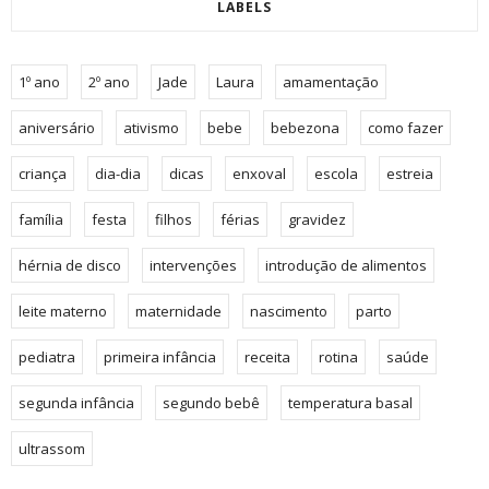
LABELS
1º ano
2º ano
Jade
Laura
amamentação
aniversário
ativismo
bebe
bebezona
como fazer
criança
dia-dia
dicas
enxoval
escola
estreia
família
festa
filhos
férias
gravidez
hérnia de disco
intervenções
introdução de alimentos
leite materno
maternidade
nascimento
parto
pediatra
primeira infância
receita
rotina
saúde
segunda infância
segundo bebê
temperatura basal
ultrassom